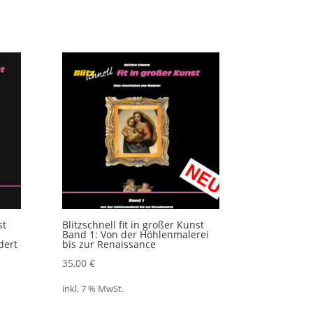
st
Blitzschnell fit in großer Kunst
Band 1: Von der Höhlenmalerei
dert
bis zur Renaissance
35,00
€
inkl. 7 % MwSt.