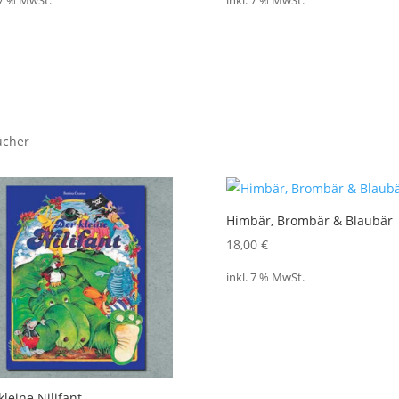
 7 % MwSt.
inkl. 7 % MwSt.
ücher
Himbär, Brombär & Blaubär
18,00
€
inkl. 7 % MwSt.
kleine Nilifant