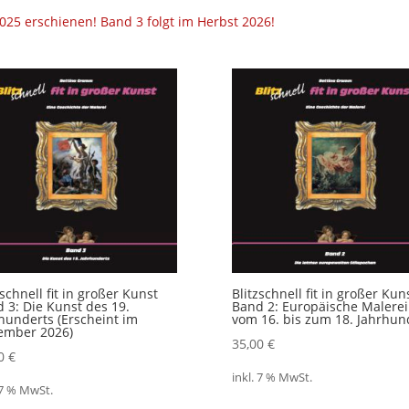
25 erschienen! Band 3 folgt im Herbst 2026!
zschnell fit in großer Kunst
Blitzschnell fit in großer Kun
 3: Die Kunst des 19.
Band 2: Europäische Malerei
hunderts (Erscheint im
vom 16. bis zum 18. Jahrhun
ember 2026)
35,00
€
00
€
inkl. 7 % MwSt.
 7 % MwSt.