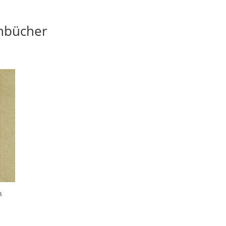
nbücher
n