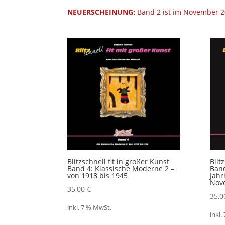
NEUERSCHEINUNG:
Band 2 ist im November 20
Blitzschnell fit in großer Kunst
Blit
Band 4: Klassische Moderne 2 –
Band
von 1918 bis 1945
Jahr
Nov
35,00
€
35,
inkl. 7 % MwSt.
inkl.